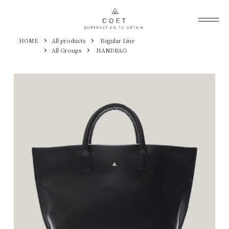
HOME
All products
Regular Line
All Groups
HANDBAG