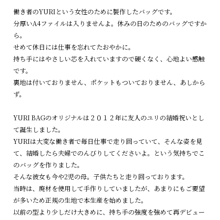
働き者のYURIという女性のために製作したバッグです。
分厚いA4ファイルは入りませんよ。休みの日のためのバッグですか
ら。
せめて休日には仕事を忘れてたおやかに。
持ち手にはやさしい芯を入れていますので硬くなく、心地よい感触
です。
裏地は付いておりません、ポケットもついておりません、あしから
ず。
YURI BAGのオリジナルは２０１２年に友人のユリの結婚祝いとし
て誕生しました。
YURIは大変な働き者で毎日仕事で走り回っていて、そんな姿を見
て、結婚したら夫婦でのんびりしてくださいよ。という気持ちでこ
のバッグを作りました。
そんな彼女も今や2児の母。子供たちと走り回っております。
当時は、廃材を使用して手作りしていましたが、あまりにもご要望
が多いため正規の生地で本生産を始めました。
以前の型より少しだけ大きめに、持ち手の強度を強めて再デビュー