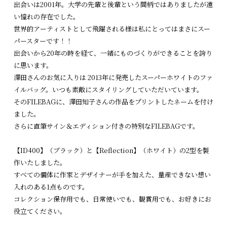
出会いは2001年。大学の先輩と後輩という間柄ではありましたが遠
い憧れの存在でした。
世界的アーティストとして飛躍される様は私にとってはまさにスー
パースターです！！
出会いから20年の時を経て、一緒にものづくりができることを誇り
に思います。
澤田さんのお気に入りは 2013年に発売したスーパーホワイトのファ
イルバッグ。いつも素敵にスタイリングしていただいています。
そのFILEBAGに、澤田知子さんの作品をプリントしたネームを付け
ました。
さらに直筆サイン＆エディション付きの特別なFILEBAGです。
【ID400】（ブラック）と【Reflection】（ホワイト）の2型を製
作いたしました。
すべての個体に作家とデザイナーが手を加えた、量産できない想い
入れのある1点ものです。
コレクション保存用でも、日常使いでも、観賞用でも、お好きにお
役立てください。