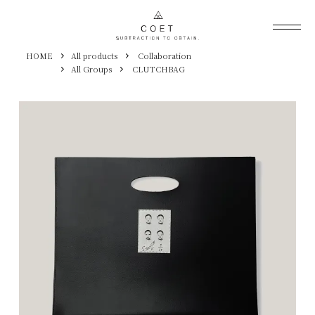
HOME
All products
Collaboration
All Groups
CLUTCHBAG