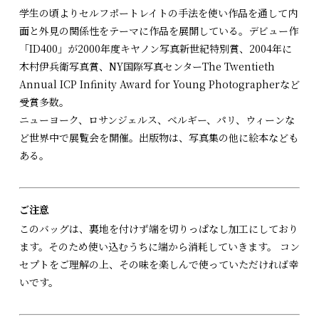
学生の頃よりセルフポートレイトの手法を使い作品を通して内
面と外見の関係性をテーマに作品を展開している。デビュー作
「ID400」が2000年度キヤノン写真新世紀特別賞、2004年に
木村伊兵衛写真賞、NY国際写真センターThe Twentieth
Annual ICP Infinity Award for Young Photographerなど
受賞多数。
ニューヨーク、ロサンジェルス、ベルギー、パリ、ウィーンな
ど世界中で展覧会を開催。出版物は、写真集の他に絵本なども
ある。
ご注意
このバッグは、裏地を付けず端を切りっぱなし加工にしており
ます。そのため使い込むうちに端から消耗していきます。 コン
セプトをご理解の上、その味を楽しんで使っていただければ幸
いです。