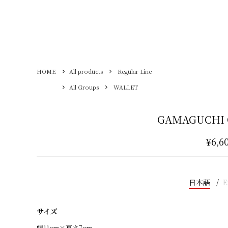
HOME
All products
Regular Line
All Groups
WALLET
GAMAGUCHI 
¥6,6
日本語
E
サイズ
幅11cm×高さ7cm