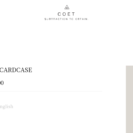
CARDCASE
00
nglish