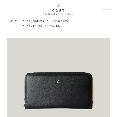
HOME
All products
Regular Line
All Groups
WALLET