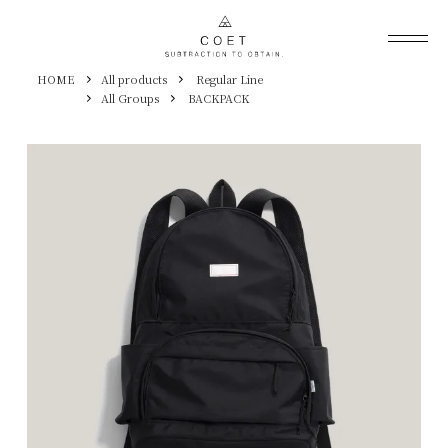
HOME
All products
Regular Line
All Groups
BACKPACK