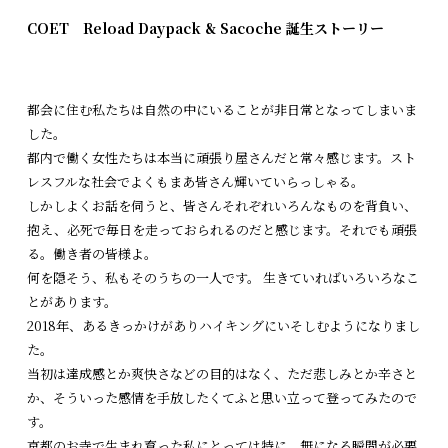
COET Reload Daypack & Sacoche 誕生ストーリー
都会に住む私たちは自然の中にいることが非日常となってしまいま
した。
都内で働く女性たちは本当に頑張り屋さんだと常々感じます。スト
レスフルな社会でよくもまあ皆さん輝いていらっしゃる。
しかしよくお話を伺うと、皆さんそれぞれいろんなものを背負い、
抱え、必死で毎日を走っておられるのだと感じます。それでも頑張
る。働き者の皆様よ。
何を隠そう、私もそのうちの一人です。 生きていればいろいろなこ
とがあります。
2018年、あるきっかけがありハイキングにいそしむようになりまし
た。
当初は達成感とか爽快さなどの目的はなく、ただ悲しみとか辛さと
か、そういった感情を手放したくてふと思い立って登ってみたので
す。
京都のお寺で生まれ育った私にとっては特に、無になる瞬間が必要