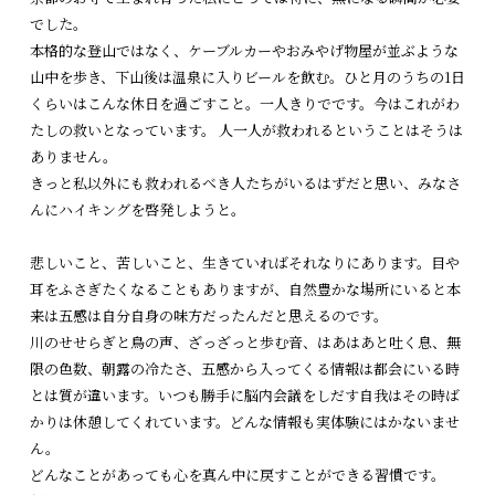
でした。
本格的な登山ではなく、ケーブルカーやおみやげ物屋が並ぶような
山中を歩き、下山後は温泉に入りビールを飲む。ひと月のうちの1日
くらいはこんな休日を過ごすこと。一人きりでです。今はこれがわ
たしの救いとなっています。 人一人が救われるということはそうは
ありません。
きっと私以外にも救われるべき人たちがいるはずだと思い、みなさ
んにハイキングを啓発しようと。
悲しいこと、苦しいこと、生きていればそれなりにあります。目や
耳をふさぎたくなることもありますが、自然豊かな場所にいると本
来は五感は自分自身の味方だったんだと思えるのです。
川のせせらぎと鳥の声、ざっざっと歩む音、はあはあと吐く息、無
限の色数、朝露の冷たさ、五感から入ってくる情報は都会にいる時
とは質が違います。いつも勝手に脳内会議をしだす自我はその時ば
かりは休憩してくれています。どんな情報も実体験にはかないませ
ん。
どんなことがあっても心を真ん中に戻すことができる習慣です。