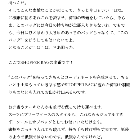
持つんだ。
そしてこんな素敵なことが起こって、きっと今日もいい一日だ。
ご機嫌に朝のあれこれを済ませ、荷物の準備をしていたら、あら
ま、このバッグには今日の持ち物が全部入りきらないわ。でもで
も、今日はひとまわり大きめのあっちのバッグじゃなくて、 ”この
バッグ” をどうしても使いたいのよ。
となることがしばしば。さあ困った。
ここでSHOPPER BAGの出番です！
”このバッグ”を持ってきちんとコーディネートを完成させて、ちょ
いと手土産もっていきます感でSHOPPER BAGに溢れた荷物や羽織
りものなどを入れてお出かけ出来るのです。
お弁当やケーキなんかも並行を保って持ち運べます。
スーツにブリーフケースのスタイルも、これならカジュアルすぎ
ず、クールにサブバッグとしてお使いいただけます。
書類をごっそり入れても破れず、持ち手も付け根も丈夫です。紙袋
のようで紙袋ではないのです。紙袋なんですけれど。