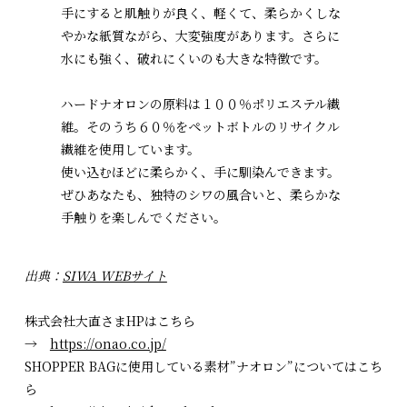
手にすると肌触りが良く、軽くて、柔らかくしな
やかな紙質ながら、大変強度があります。さらに
水にも強く、破れにくいのも大きな特徴です。
ハードナオロンの原料は１００％ポリエステル繊
維。そのうち６０％をペットボトルのリサイクル
繊維を使用しています。
使い込むほどに柔らかく、手に馴染んできます。
ぜひあなたも、独特のシワの風合いと、柔らかな
手触りを楽しんでください。
出典：
SIWA WEBサイト
株式会社大直さまHPはこちら
→
https://onao.co.jp/
SHOPPER BAGに使用している素材”ナオロン”についてはこち
ら