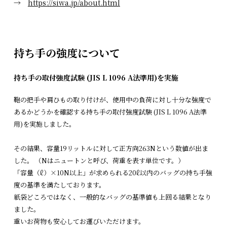
→
https://siwa.jp/about.html
持ち手の強度について
持ち手の取付強度試験 (JIS L 1096 A法準用)を実施
鞄の把手や肩ひもの取り付けが、使用中の負荷に対し十分な強度で
あるかどうかを確認する持ち手の取付強度試験 (JIS L 1096 A法準
用)を実施しました。
その結果、容量19リットルに対して正方向263Nという数値が出ま
した。 （Nはニュートンと呼び、荷重を表す単位です。）
「容量（ℓ）×10N以上」が求められる20ℓ以内のバッグの持ち手強
度の基準を満たしております。
紙袋どころではなく、一般的なバッグの基準値も上回る結果となり
ました。
重いお荷物も安心してお運びいただけます。