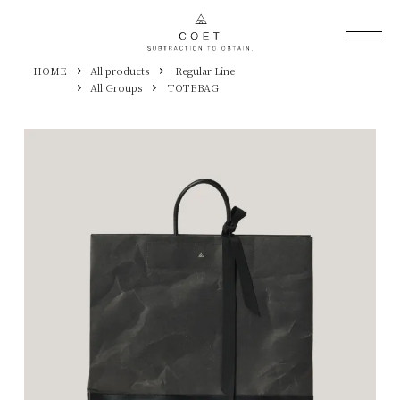
HOME
All products
Regular Line
All Groups
TOTEBAG